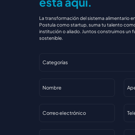
e
s
t
á
a
q
u
í
.
La transformación del sistema alimentario 
Postula como startup, suma tu talento com
institución o aliado. Juntos construimos un f
sostenible.