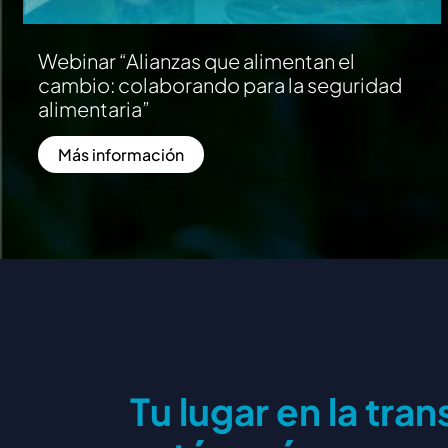
Webinar “Alianzas que alimentan el
cambio: colaborando para la seguridad
alimentaria”
Más información
T
u
l
u
g
a
r
e
n
l
a
t
r
a
n