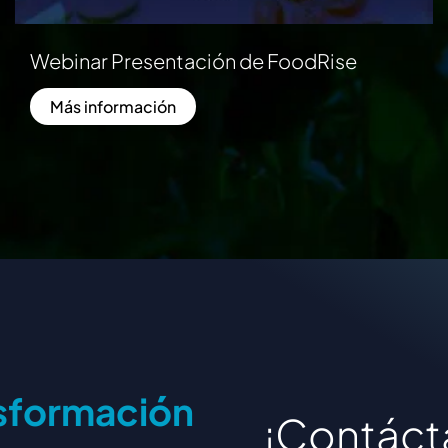
Webinar Presentación de FoodRise
Más información
s
f
o
r
m
a
c
i
ó
n
¡
C
o
n
t
á
c
t