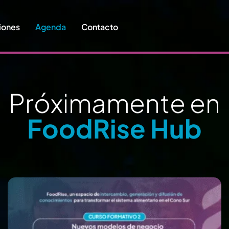
iones
Agenda
Contacto
P
r
ó
x
i
m
a
m
e
n
t
e
e
n
F
o
o
d
R
i
s
e
H
u
b