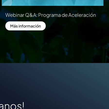
Webinar Q&A: Programa de Aceleración
Más información
a
n
o
s
!